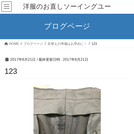
コ
ナ
洋服のお直しソーイングユー
ン
ビ
テ
ゲ
ン
ー
ブログページ
ツ
シ
へ
ョ
ス
ン
HOME
ブログページ
衣替えの準備はお早めに！
123
キ
に
ッ
移
プ
動
2017年8月21日
/ 最終更新日時 :
2017年8月21日
123