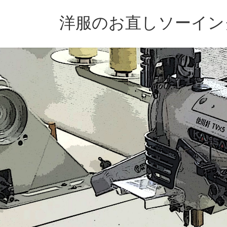
コ
ナ
ン
ビ
洋服のお直しソーイン
テ
ゲ
ン
ー
ツ
シ
へ
ョ
ス
ン
キ
に
ッ
移
プ
動