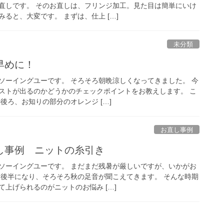
直しです。 そのお直しは、フリンジ加工。見た目は簡単にいけ
ると、大変です。 まずは、仕上 […]
未分類
早めに！
ソーイングユーです。 そろそろ朝晩涼しくなってきました。 今
ストが出るのかどうかのチェックポイントをお教えします。 こ
後ろ、お知りの部分のオレンジ […]
お直し事例
し事例 ニットの糸引き
ソーイングユーです。 まだまだ残暑が厳しいですが、いかがお
も後半になり、そろそろ秋の足音が聞こえてきます。 そんな時期
上げられるのがニットのお悩み […]