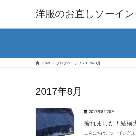
コ
ナ
ン
ビ
洋服のお直しソーイン
テ
ゲ
ン
ー
ツ
シ
へ
ョ
ス
ン
キ
に
ッ
移
HOME
ブログページ
2017年8月
プ
動
2017年8月
2017年8月28日
疲れました！結構大
こんにちは、ソーイングユ